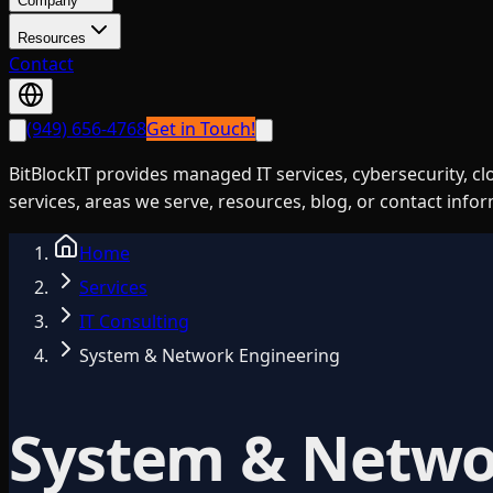
Company
Resources
Contact
(949) 656-4768
Get in Touch!
BitBlockIT provides managed IT services, cybersecurity, c
services, areas we serve, resources, blog, or contact info
Home
Services
IT Consulting
System & Network Engineering
System & Netwo