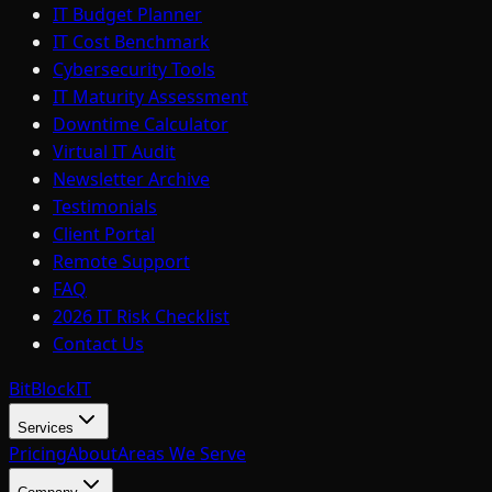
IT Budget Planner
IT Cost Benchmark
Cybersecurity Tools
IT Maturity Assessment
Downtime Calculator
Virtual IT Audit
Newsletter Archive
Testimonials
Client Portal
Remote Support
FAQ
2026 IT Risk Checklist
Contact Us
BitBlock
IT
Services
Pricing
About
Areas We Serve