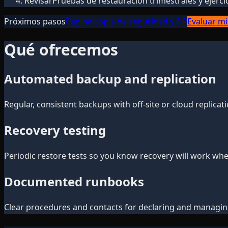
Revisar
Pruebas de restauración trimestrales y ejerci
Próximos pasos
Página copia de seguridad y DR
Evaluar mi
Qué ofrecemos
Automated backup and replication
Regular, consistent backups with off-site or cloud replicati
Recovery testing
Periodic restore tests so you know recovery will work whe
Documented runbooks
Clear procedures and contacts for declaring and managing