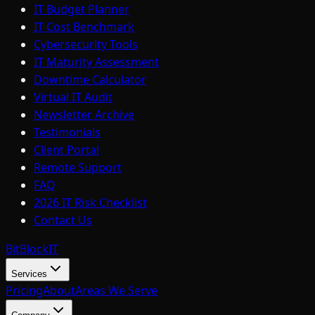
IT Budget Planner
IT Cost Benchmark
Cybersecurity Tools
IT Maturity Assessment
Downtime Calculator
Virtual IT Audit
Newsletter Archive
Testimonials
Client Portal
Remote Support
FAQ
2026 IT Risk Checklist
Contact Us
BitBlock
IT
Services
Pricing
About
Areas We Serve