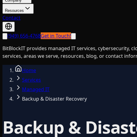
Company
Resources
Contact
(949) 656-4768
Get in Touch!
BitBlockIT provides managed IT services, cybersecurity, c
services, areas we serve, resources, blog, or contact info
Home
Services
Managed IT
Backup & Disaster Recovery
Backup & Disast